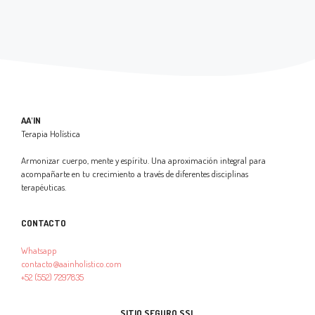
AA'IN
Terapia Holística
Armonizar cuerpo, mente y espíritu. Una aproximación integral para
acompañarte en tu crecimiento a través de diferentes disciplinas
terapéuticas.
CONTACTO
Whatsapp
contacto@aainholistico.com
+52 (552) 7297835
SITIO SEGURO SSL