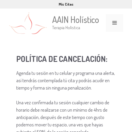
Saltar
Mis Citas
al
AAIN Holístico
contenido
Terapia Holística
Menú
POLÍTICA DE CANCELACIÓN:
Agenda tu sesión en tu celular y programa una alerta,
así tendrás contemplada tú cita y podrás acudir en
tiempo y forma sin ninguna penalización.
Una vez confirmada tu sesión cualquier cambio de
horario debe realizarse con un mínimo de 4hrs de
anticipación, después de este tiempo con gusto
podemos mover tu espacio, una ves que hayas
cubierto el 50% de la sesión cancelada.