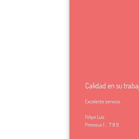
Calidad en su traba
Excelente servicio.
Felipe Luis
Site
Página
Página
Página
Página
Previous
1
…
7
8
9